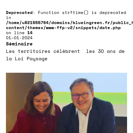
Deprecated
: Function strftime() is deprecated
in
/home/u821555764/domains/blueingreen.fr/public_
content/themes/www-ffp-v2/snippets/date.php
on line
14
01–01-2024
Séminaire
Les territoires célèbrent les 30 ans de
la Loi Paysage