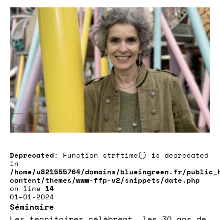
Deprecated
: Function strftime() is deprecated
in
/home/u821555764/domains/blueingreen.fr/public_
content/themes/www-ffp-v2/snippets/date.php
on line
14
01–01-2024
Séminaire
Les territoires célèbrent les 30 ans de