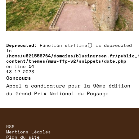
Deprecated
: Function strftime() is deprecated
in
/home/u821555764/domains/blueingreen.fr/public_
content/themes/www-ffp-v2/snippets/date.php
on line
14
13–12-2023
Concours
Appel à candidature pour la 9ème édition
du Grand Prix National du Paysage
RSS
Mentions Légales
Plan du site