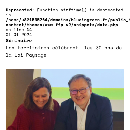
Deprecated
: Function strftime() is deprecated
in
/home/u821555764/domains/blueingreen.fr/public_
content/themes/www-ffp-v2/snippets/date.php
on line
14
01–01-2024
Séminaire
Les territoires célèbrent les 30 ans de
la Loi Paysage