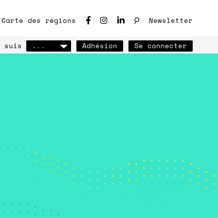
♩
Carte des régions
Newsletter
 suis
...
Adhésion
Se connecter
ho des chantiers