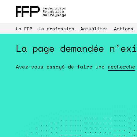
La FFP
La profession
Actualités
Actions
La page demandée n’exi
Avez-vous essayé de faire une
recherche
Parrainages 
Palmarès du paysage
professionne