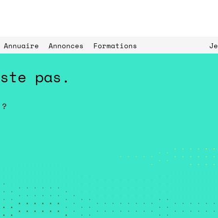
Annuaire
Annonces
Formations
Je
ste pas.
?
Expériences de 
ls
paysage
L’Éc