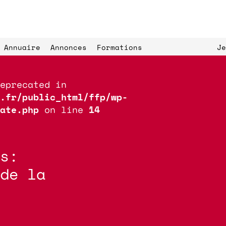
Annuaire
Annonces
Formations
Je
eprecated in
.fr/public_html/ffp/wp-
ate.php
on line
14
s:
Expériences de 
ls
paysage
L’Éc
de la