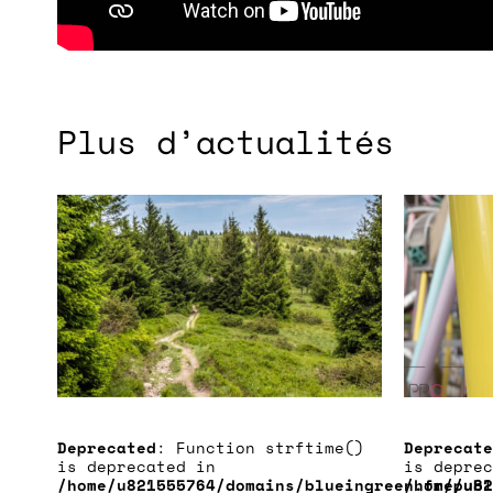
Plus d’actualités
Deprecated
: Function strftime()
Deprecate
is deprecated in
is deprec
/home/u821555764/domains/blueingreen.fr/publ
/home/u82