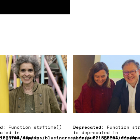
d
: Function strftime()
Deprecated
: Function st
ated in
is deprecated in
ic_html/ffp/wp-
1555764/domains/blueingreen.fr/public_html/ffp/wp
/home/u821555764/domain