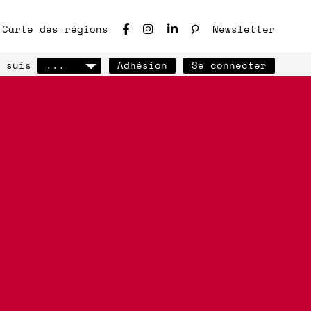
♩
Carte des régions
Newsletter
 suis
...
Adhésion
Se connecter
ho des chantiers