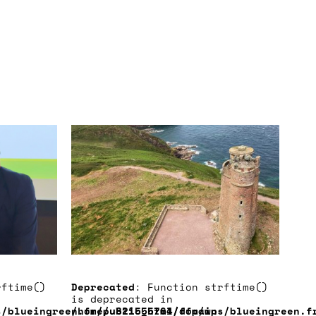
rftime()
Deprecated
: Function strftime()
is deprecated in
-
s/blueingreen.fr/public_html/ffp/wp-
/home/u821555764/domains/blueingreen.f