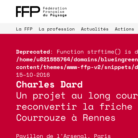
La FFP
La profession
Actualités
Actions
Deprecated
: Function strftime() is d
/home/u821555764/domains/blueingreen
content/themes/www-ffp-v2/snippets/d
15–10-2016
Charles Dard
Un projet au long cour
Parrainages 
Palmarès du paysage
professionne
reconvertir la friche 
Courrouze à Rennes
Pavillon de l'Arsenal, Paris