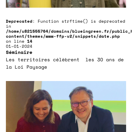
Deprecated
: Function strftime() is deprecated
in
/home/u821555764/domains/blueingreen.fr/public_
content/themes/www-ffp-v2/snippets/date.php
on line
14
01–01-2024
Séminaire
Les territoires célèbrent les 30 ans de
la Loi Paysage