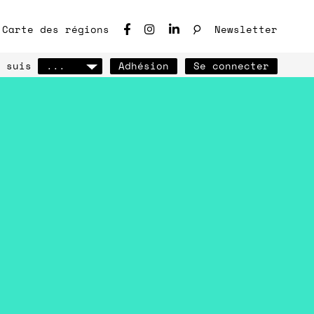
♩
Carte des régions
Newsletter
 suis
...
Adhésion
Se connecter
ho des chantiers