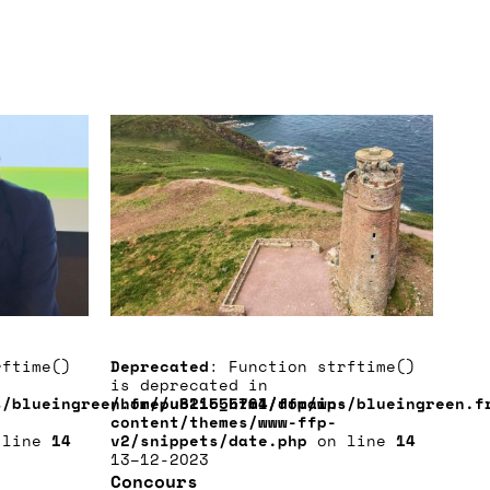
rftime()
Deprecated
: Function strftime()
is deprecated in
-
s/blueingreen.fr/public_html/ffp/wp-
/home/u821555764/domains/blueingreen.f
content/themes/www-ffp-
 line
14
v2/snippets/date.php
on line
14
13–12-2023
Concours