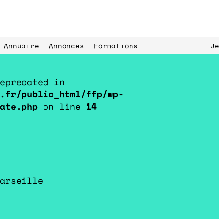
Annuaire
Annonces
Formations
Je
eprecated in
.fr/public_html/ffp/wp-
ate.php
on line
14
Expériences de 
ls
paysage
L’Éc
arseille