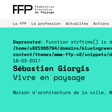
La FFP
La profession
Actualités
Actions
Deprecated
: Function strftime() is d
/home/u821555764/domains/blueingreen
content/themes/www-ffp-v2/snippets/d
18–03-2017
Sébastien Giorgis
Vivre en paysage
Parrainages 
Palmarès du paysage
professionne
Maison d'architecture de la ville, M