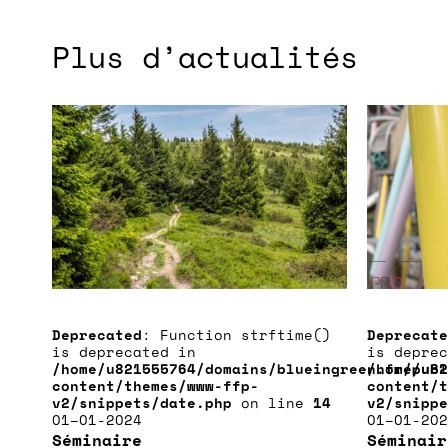
Plus d’actualités
Deprecated
: Function strftime()
Deprecate
is deprecated in
is deprec
/home/u821555764/domains/blueingreen.fr/publ
/home/u82
content/themes/www-ffp-
content/t
v2/snippets/date.php
on line
14
v2/snippe
01–01-2024
01–01-202
Séminaire
Séminai