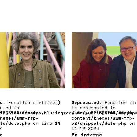
d
: Function strftime()
Deprecated
: Function st
ated in
is deprecated in
ic_html/ffp/wp-
1555764/domains/blueingreen.fr/public_html/ffp/wp
/home/u821555764/domain
hemes/www-ffp-
content/themes/www-ffp-
ts/date.php
on line
14
v2/snippets/date.php
on
4
14–12-2023
re
En interne