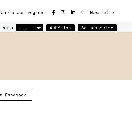
♩
Carte des régions
Newsletter
 suis
...
Adhésion
Se connecter
ho des chantiers
r Facebook