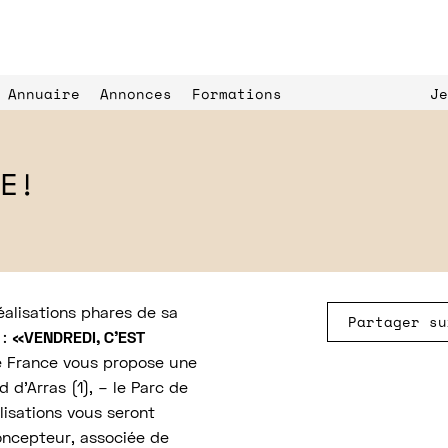
Annuaire
Annonces
Formations
Je
E!
Expériences de 
ls
paysage
L’Éc
éalisations phares de sa
Partager su
 :
«VENDREDI, C’EST
e France vous propose une
d d’Arras (1), – le Parc de
lisations vous seront
concepteur, associée de