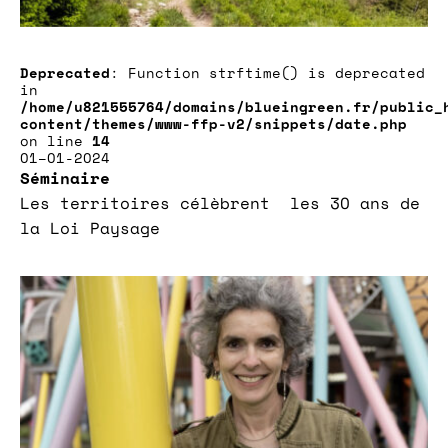
Deprecated
: Function strftime() is deprecated
in
/home/u821555764/domains/blueingreen.fr/public_
content/themes/www-ffp-v2/snippets/date.php
on line
14
01–01-2024
Séminaire
Les territoires célèbrent les 30 ans de
la Loi Paysage