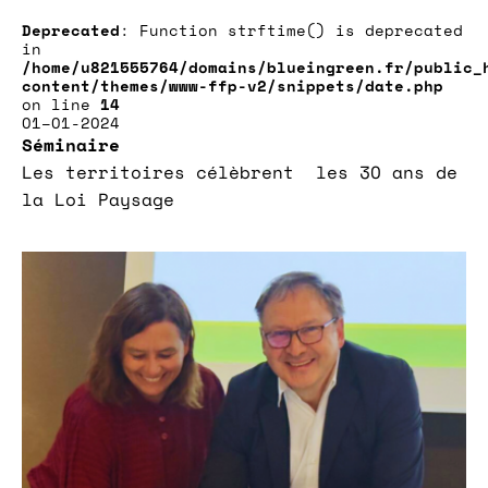
Deprecated
: Function strftime() is deprecated
in
/home/u821555764/domains/blueingreen.fr/public_
content/themes/www-ffp-v2/snippets/date.php
on line
14
01–01-2024
Séminaire
Les territoires célèbrent les 30 ans de
la Loi Paysage