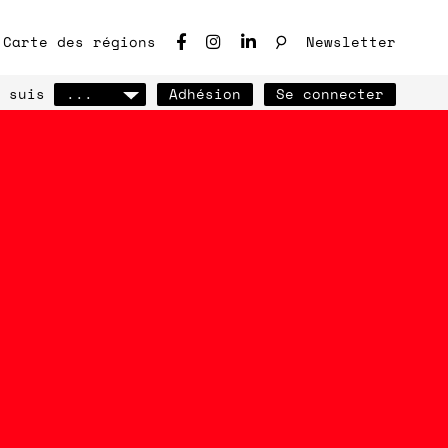
♩
Carte des régions
Newsletter
 suis
...
Adhésion
Se connecter
ho des chantiers