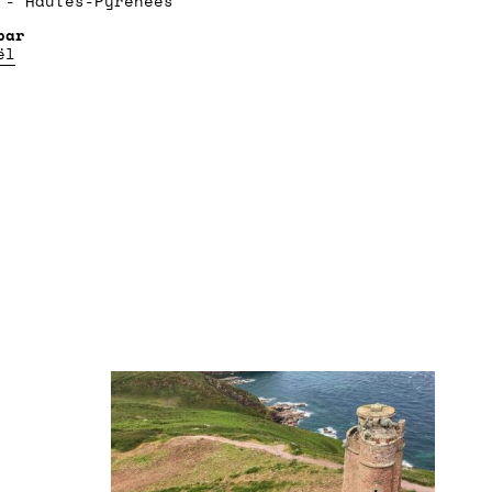
 - Hautes-Pyrénées
ël