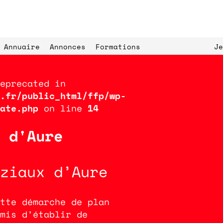
Annuaire
Annonces
Formations
Je
eprecated in
.fr/public_html/ffp/wp-
ate.php
on line
14
 d'Aure
Expériences de 
ls
paysage
L’Éc
ziaux d’Aure
tte démarche de plan
mis d’établir de